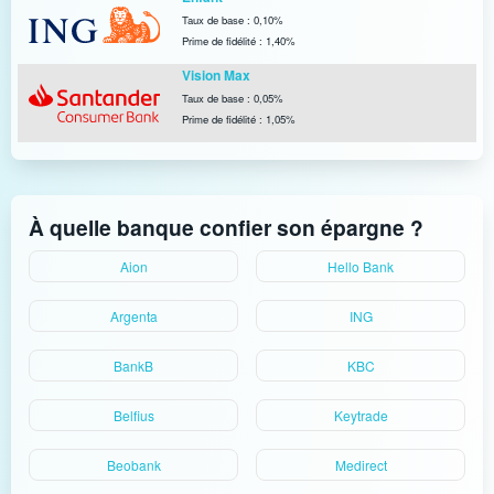
Taux de base : 0,10%
Prime de fidélité : 1,40%
Vision Max
Taux de base : 0,05%
Prime de fidélité : 1,05%
À quelle banque confier son épargne ?
Aion
Hello Bank
Argenta
ING
BankB
KBC
Belfius
Keytrade
Beobank
Medirect