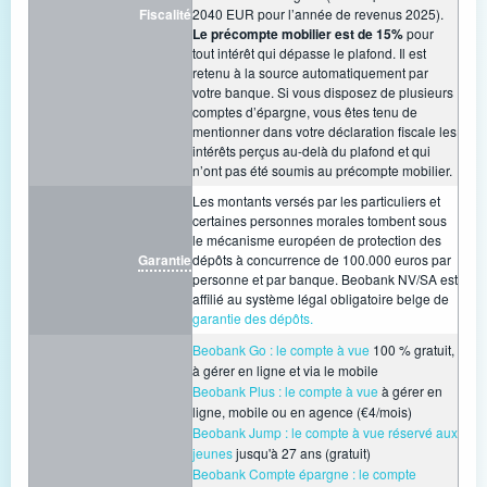
Fiscalité
2040 EUR pour l’année de revenus 2025).
Le précompte mobilier est de 15%
pour
tout intérêt qui dépasse le plafond. Il est
retenu à la source automatiquement par
votre banque. Si vous disposez de plusieurs
comptes d’épargne, vous êtes tenu de
mentionner dans votre déclaration fiscale les
intérêts perçus au-delà du plafond et qui
n’ont pas été soumis au précompte mobilier.
Les montants versés par les particuliers et
certaines personnes morales tombent sous
le mécanisme européen de protection des
Garantie
dépôts à concurrence de 100.000 euros par
personne et par banque. Beobank NV/SA est
affilié au système légal obligatoire belge de
garantie des dépôts.
Beobank Go : le compte à vue
100 % gratuit,
à gérer en ligne et via le mobile
Beobank Plus : le compte à vue
à gérer en
ligne, mobile ou en agence (€4/mois)
Beobank Jump : le compte à vue réservé aux
jeunes
jusqu'à 27 ans (gratuit)
Beobank Compte épargne : le compte