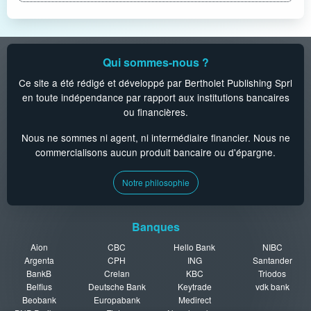
Qui sommes-nous ?
Ce site a été rédigé et développé par Bertholet Publishing Sprl
en toute indépendance par rapport aux institutions bancaires
ou financières.
Nous ne sommes ni agent, ni intermédiaire financier. Nous ne
commercialisons aucun produit bancaire ou d'épargne.
Notre philosophie
Banques
Aion
CBC
Hello Bank
NIBC
Argenta
CPH
ING
Santander
BankB
Crelan
KBC
Triodos
Belfius
Deutsche Bank
Keytrade
vdk bank
Beobank
Europabank
Medirect