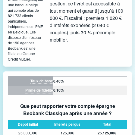
gestion, ce livret est accessible à
une banque belge
tout moment et garanti jusqu’à 100
qui compte plus de
821 733 clients
000 €. Fiscalité : premiers 1 020 €
particuliers,
d’intérêts exonérés (2 040 €
indépendants et PME
couples), puis 30 % précompte
en Belgique. Elle
dispose d'un réseau
mobilier.
de 190 agences.
Beobank est une
filiale du Groupe
Crédit Mutuel.
Taux de base
0,40%
Prime de fidélité
0,10%
Que peut rapporter votre compte épargne
Beobank Classique après une année ?
Dépôt initial
Intérêts perçus
Total
25.000,00€
125,00€
25.125,00€