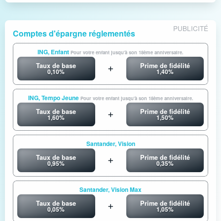
PUBLICITÉ
Comptes d'épargne réglementés
ING, Enfant
Pour votre enfant jusqu'à son 18ème anniversaire.
Taux de base
Prime de fidélité
0,10%
1,40%
ING, Tempo Jeune
Pour votre enfant jusqu'à son 18ème anniversaire.
Taux de base
Prime de fidélité
1,60%
1,50%
Santander, Vision
Taux de base
Prime de fidélité
0,95%
0,35%
Santander, Vision Max
Taux de base
Prime de fidélité
0,05%
1,05%