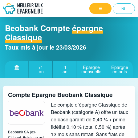
NL
Beobank Compte
épargne
Classique
Taux mis à jour le
23/03/2026
+1
-1
Epargne
Epargne
an
an
mensuelle
enfants
Compte Epargne Beobank Classique
Le compte d’épargne Classique de
Beobank (catégorie A) offre un taux
de base garanti de 0,40 % + prime
fidélité 0,10 % (total 0,50 %) après
Beobank SA (ex-
12 mois sans retrait. Sans frais de
Citibank Belgium) est