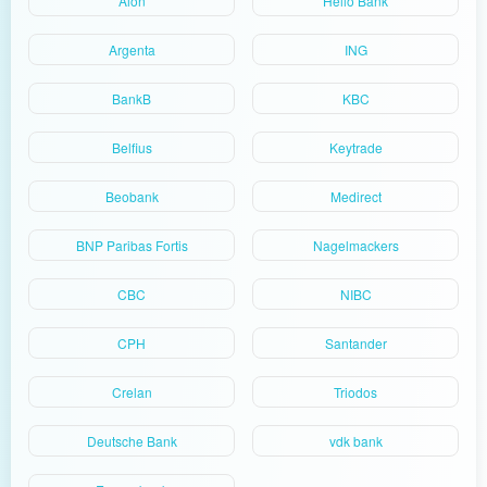
Aion
Hello Bank
Argenta
ING
BankB
KBC
Belfius
Keytrade
Beobank
Medirect
BNP Paribas Fortis
Nagelmackers
CBC
NIBC
CPH
Santander
Crelan
Triodos
Deutsche Bank
vdk bank