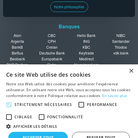
Notre philosophie
Banques
Aion
CBC
Hello Bank
NIBC
Argenta
CPH
ING
Santander
BankB
Crelan
KBC
Triodos
Belfius
Deutsche Bank
Keytrade
vdk bank
Beobank
Europabank
Medirect
BNP Paribas
Fintro
Nagelmackers
×
Fortis
Ce site Web utilise des cookies
Guide
Notre site Web utilise des cookies pour améliorer l'expérience
utilisateur. En utilisant notre site Web, vous acceptez tous les cookies
Rating des
Fiscalité
Ouvrir un
Fonds de
conformément à notre Politique relative aux cookies.
En savoir plus
banques
épargne
compte
protection en
Garanties
Pièges à éviter
Doublez vos
Belgique
STRICTEMENT NÉCESSAIRES
PERFORMANCE
bancaires
intérêts
CIBLAGE
FONCTIONNALITÉ
• Trouvez le meilleur livret
© 2026 Meilleur-Taux-Epargne.be
AFFICHER LES DÉTAILS
d'épargne en Belgique grâce à notre comparateur en ligne !
|
|
|
|
|
A propos
FAQ
Plan du site
Mentions légales
Annoncer sur ce site
ACCEPTER TOUT
REFUSER TOUT