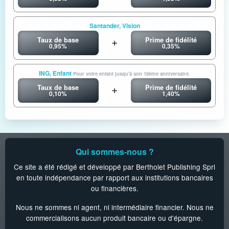
Santander, Vision
Taux de base
Prime de fidélité
0,95%
0,35%
ING, Enfant
Pour votre enfant jusqu'à son 18ème anniversaire.
Taux de base
Prime de fidélité
0,10%
1,40%
Qui sommes-nous ?
Ce site a été rédigé et développé par Bertholet Publishing Sprl
en toute indépendance par rapport aux institutions bancaires
ou financières.
Nous ne sommes ni agent, ni intermédiaire financier. Nous ne
commercialisons aucun produit bancaire ou d'épargne.