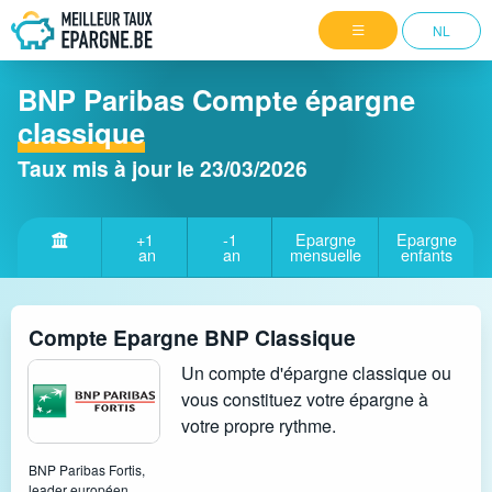
NL
BNP Paribas Compte épargne
classique
Taux mis à jour le
23/03/2026
+1
-1
Epargne
Epargne
an
an
mensuelle
enfants
Compte Epargne BNP Classique
Un compte d'épargne classique ou
vous constituez votre épargne à
votre propre rythme.
BNP Paribas Fortis,
leader européen