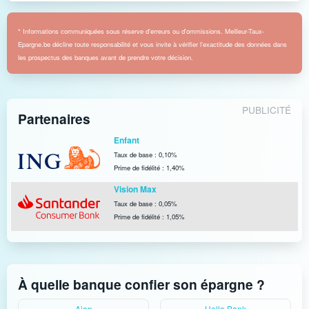
* Informations communiquées sous réserve d'erreurs ou d'ommissions. Meilleur-Taux-
Epargne.be décline toute responsabilité et vous invite à vérifier l'exactitude des données dans
les prospectus des banques avant de prendre votre décision.
PUBLICITÉ
Partenaires
Enfant
Taux de base : 0,10%
Prime de fidélité : 1,40%
Vision Max
Taux de base : 0,05%
Prime de fidélité : 1,05%
À quelle banque confier son épargne ?
Aion
Hello Bank