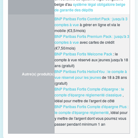
belge d'au
système légal obligatoire belge
de garantie des dépôts
BNP Paribas Fortis Comfort Pack : jusqu'à 3
comptes à vue
à gérer en ligne et via le
mobile (€3,5/mois)
BNP Paribas Fortis Premium Pack : jusqu'à 3
comptes à vue
avec cartes de crédit
(€7,50/mois)
BNP Paribas Fortis Welcome Pack
: le
compte à vue réservé aux jeunes jusqu'à 18
ans (gratuit)
BNP Paribas Fortis Hello4You : le compte à
Autre(s) produit(s)
vue réservé pour les jeunes
de 18 à 28 ans
(gratuit)
BNP Paribas Fortis Compte d'épargne : le
compte d'épargne réglementé classique
,
idéal pour mettre de l'argent de côté
BNP Paribas Fortis Compte d'épargne Plus :
le compte d'épargne réglementé
, idéal pour
y mettre de l'argent dont vous pourrez vous
passer pendant minimum 1 an