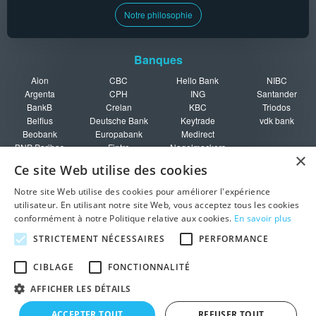
Notre philosophie
Banques
Aion
CBC
Hello Bank
NIBC
Argenta
CPH
ING
Santander
BankB
Crelan
KBC
Triodos
Belfius
Deutsche Bank
Keytrade
vdk bank
Beobank
Europabank
Medirect
BNP Paribas
Fintro
Nagelmackers
×
Fortis
Ce site Web utilise des cookies
Guide
Notre site Web utilise des cookies pour améliorer l'expérience
utilisateur. En utilisant notre site Web, vous acceptez tous les cookies
Rating des
Fiscalité
Ouvrir un
Fonds de
conformément à notre Politique relative aux cookies.
En savoir plus
banques
épargne
compte
protection en
Garanties
Pièges à éviter
Doublez vos
Belgique
STRICTEMENT NÉCESSAIRES
PERFORMANCE
bancaires
intérêts
CIBLAGE
FONCTIONNALITÉ
• Trouvez le meilleur livret
© 2026 Meilleur-Taux-Epargne.be
AFFICHER LES DÉTAILS
d'épargne en Belgique grâce à notre comparateur en ligne !
|
|
|
|
|
A propos
FAQ
Plan du site
Mentions légales
Annoncer sur ce site
ACCEPTER TOUT
REFUSER TOUT