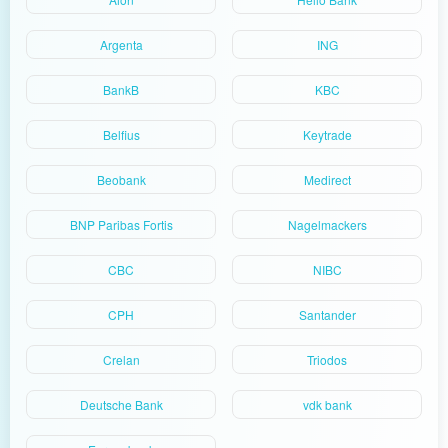
Argenta
ING
BankB
KBC
Belfius
Keytrade
Beobank
Medirect
BNP Paribas Fortis
Nagelmackers
CBC
NIBC
CPH
Santander
Crelan
Triodos
Deutsche Bank
vdk bank