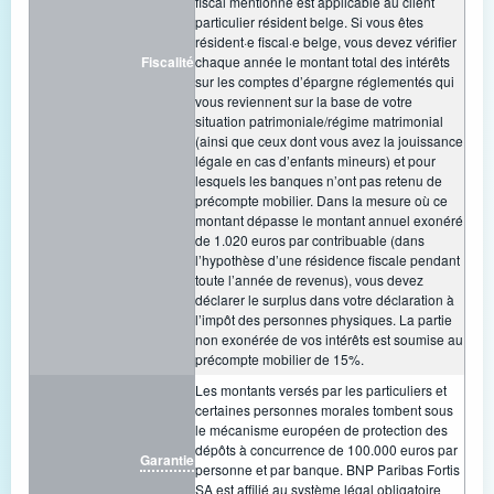
fiscal mentionné est applicable au client
particulier résident belge. Si vous êtes
résident·e fiscal·e belge, vous devez vérifier
Fiscalité
chaque année le montant total des intérêts
sur les comptes d’épargne réglementés qui
vous reviennent sur la base de votre
situation patrimoniale/régime matrimonial
(ainsi que ceux dont vous avez la jouissance
légale en cas d’enfants mineurs) et pour
lesquels les banques n’ont pas retenu de
précompte mobilier. Dans la mesure où ce
montant dépasse le montant annuel exonéré
de 1.020 euros par contribuable (dans
l’hypothèse d’une résidence fiscale pendant
toute l’année de revenus), vous devez
déclarer le surplus dans votre déclaration à
l’impôt des personnes physiques. La partie
non exonérée de vos intérêts est soumise au
précompte mobilier de 15%.
Les montants versés par les particuliers et
certaines personnes morales tombent sous
le mécanisme européen de protection des
dépôts à concurrence de 100.000 euros par
Garantie
personne et par banque. BNP Paribas Fortis
SA est affilié au système légal obligatoire