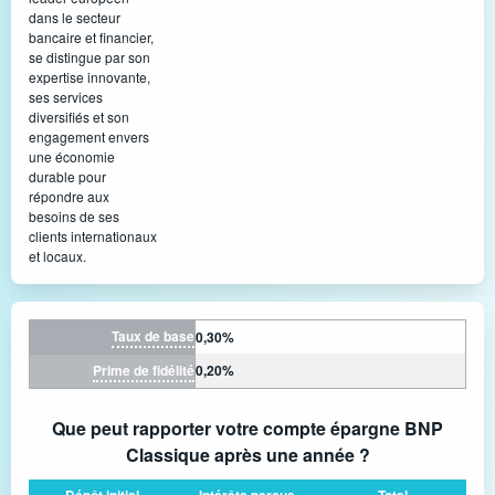
dans le secteur
bancaire et financier,
se distingue par son
expertise innovante,
ses services
diversifiés et son
engagement envers
une économie
durable pour
répondre aux
besoins de ses
clients internationaux
et locaux.
Taux de base
0,30%
Prime de fidélité
0,20%
Que peut rapporter votre compte épargne BNP
Classique après une année ?
Dépôt initial
Intérêts perçus
Total