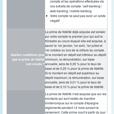
compte et les opérations effectuées via
vos extraits de compte / self-banking /
web banking / mobile banking
Votre compte ne peut pas avoir un solde
négatif
La prime de fidélité déjà acquise est versée
sur votre compte le premier jour qui suit le
trimestre au cours duquel elle est acquise, à
savoir le 1er janvier, 1er avril, 1er juillet et
1er octobre ou lors de la clôture du compte.
Quelles conditions pour
Si le montant en dépôt est inférieur au dépôt
que la prime de fidélité
minimum, la rémunération, sur base
soit versée ?
annuelle, sera de 0,35 % pour le taux de
base et de 0,25 % pour la prime de fidélité.
Si le montant en dépôt est supérieur au
dépôt maximum, la rémunération, sur base
annuelle, sera de 0,01 % pour le taux de
base et de 0,10 % pour la prime de fidélité.
La prime de fidélité n'est acquise que sur les
montants qui sont restés de manière
ininterrompue sur le compte d'épargne
réglementé pendant 12 mois suivant le
versement. Cette prime court à partir du jour