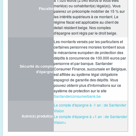
à 1.020 euros (2.040 euros si vous êtes
marié(e) ou cohabitant(e) légal(e)). Vous
Fiscalité
paierez un précompte mobilier de 15 % sur
les intérêts supérieurs à ce montant. Le
régime fiscal est applicable au client de
detail résident belge. Nos comptes
d'épargne sont régis par le droit belge.
Les montants versés par les particuliers et
certaines personnes morales tombent sous
le mécanisme européen de protection des
dépôts à concurrence de 100.000 euros par
personne et par banque. Santander
Sécurité du compte
Consumer Finance, succursale en Belgique,
d'épargne
est affiliée au système légal obligatoire
espagnol de garantie des dépôts. Vous
pouvez obtenir plus d'informations sur ce
système de protection sur le site
Santanderconsumerbank.be
Le compte d'épargne à -1 an : de Santander
Vision
Autre(s) produit(s)
Le compte d'épargne à +1 an : de Santander
Vision+