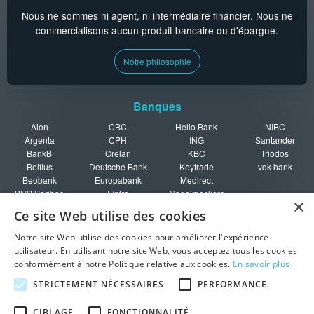
Nous ne sommes ni agent, ni intermédiaire financier. Nous ne
commercialisons aucun produit bancaire ou d'épargne.
Notre philosophie
Banques
Aion
CBC
Hello Bank
NIBC
Argenta
CPH
ING
Santander
BankB
Crelan
KBC
Triodos
Belfius
Deutsche Bank
Keytrade
vdk bank
Beobank
Europabank
Medirect
BNP Paribas
Fintro
Nagelmackers
×
Fortis
Ce site Web utilise des cookies
Guide
Notre site Web utilise des cookies pour améliorer l'expérience
utilisateur. En utilisant notre site Web, vous acceptez tous les cookies
Rating des
Fiscalité
Ouvrir un
Fonds de
conformément à notre Politique relative aux cookies.
En savoir plus
banques
épargne
compte
protection en
Garanties
Pièges à éviter
Doublez vos
Belgique
STRICTEMENT NÉCESSAIRES
PERFORMANCE
bancaires
intérêts
CIBLAGE
FONCTIONNALITÉ