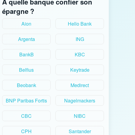
À quelle banque confier son
épargne ?
Aion
Hello Bank
Argenta
ING
BankB
KBC
Belfius
Keytrade
Beobank
Medirect
BNP Paribas Fortis
Nagelmackers
CBC
NIBC
CPH
Santander