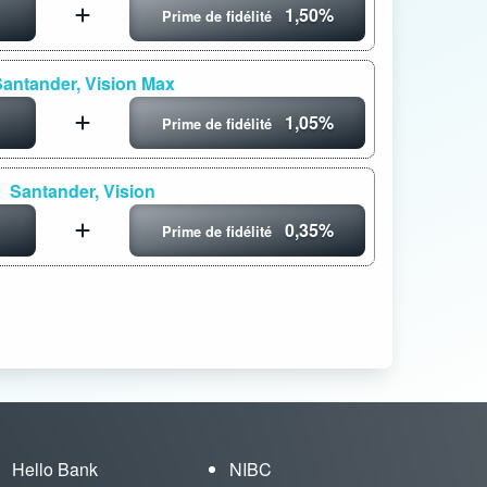
1,50%
Prime de fidélité
antander, Vision Max
1,05%
Prime de fidélité
Santander, Vision
0,35%
Prime de fidélité
Hello Bank
NIBC