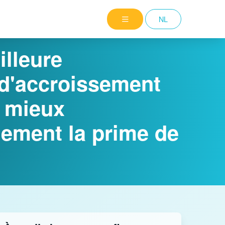
NL
illeure
 d'accroissement
e mieux
uement la prime de