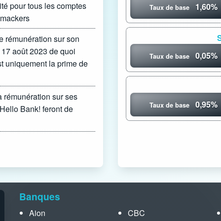
ité pour tous les comptes
1,60%
Taux de base
lmackers
S
re rémunération sur son
 17 août 2023 de quoi
0,05%
Taux de base
st uniquement la prime de
a rémunération sur ses
0,95%
Taux de base
Hello Bank! feront de
Banques
Aion
CBC