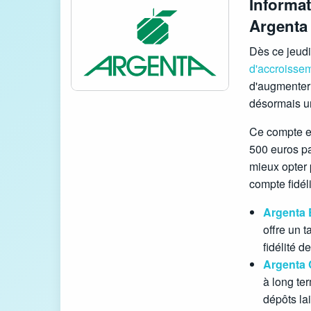
Informat
Argenta
Dès ce jeudi
d'accroisse
d'augmenter l
désormais un
Ce compte e
500 euros pa
mieux opter 
compte fidél
Argenta 
offre un 
fidélité d
Argenta 
à long ter
dépôts la