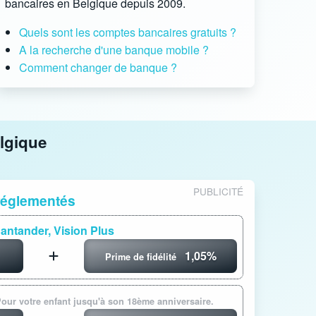
bancaires en Belgique depuis 2009.
Quels sont les comptes bancaires gratuits ?
A la recherche d'une banque mobile ?
Comment changer de banque ?
lgique
PUBLICITÉ
réglementés
antander, Vision Plus
1,05%
Prime de fidélité
our votre enfant jusqu'à son 18ème anniversaire.