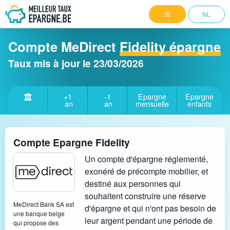
NL
Compte MeDirect
Fidelity épargne
Taux mis à jour le
23/03/2026
+1
-1
Epargne
Epargne
an
an
mensuelle
enfants
Compte Epargne Fidelity
Un compte d'épargne réglementé,
exonéré de précompte mobilier, et
destiné aux personnes qui
souhaitent construire une réserve
MeDirect Bank SA est
d'épargne et qui n'ont pas besoin de
une banque belge
leur argent pendant une période de
qui propose des