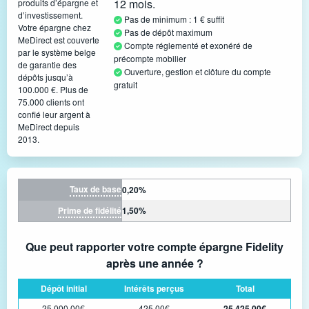
12 mois.
produits d’épargne et
d’investissement.
Pas de minimum : 1 € suffit
Votre épargne chez
Pas de dépôt maximum
MeDirect est couverte
Compte réglementé et exonéré de
par le système belge
précompte mobilier
de garantie des
Ouverture, gestion et clôture du compte
dépôts jusqu’à
gratuit
100.000 €. Plus de
75.000 clients ont
confié leur argent à
MeDirect depuis
2013.
Taux de base
0,20%
Prime de fidélité
1,50%
Que peut rapporter votre compte épargne Fidelity
après une année ?
Dépôt initial
Intérêts perçus
Total
25.000,00€
425,00€
25.425,00€