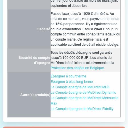
dernier jour ouvrable du mois de mars, juin,
septembre et décembre.
Pas de taxe jusqu’à 1020 € d’intérêts. Au-
delà de ce montant, vous payez une retenue
de 15% par personne. Il y a également une
Fiscalité
double exonération jusqu’à 2040 € pour un
compte commun entre cohabitants légaux ou
un couple marié. Ce régime fiscal est
applicable au client de détail résident belge.
Tous les dépôts d'épargne sont garantis
Sécurité du compte
jusqu'à 100.000,00 EUR. Les clients de
d'épargne
MeDirect bénéficient exclusivement de la
Protection des dépôts en Belgique
.
Épargner à court terme
Épargner à plus long terme
Le Compte épargne de MeDirect ME3
Le Compte épargne de MeDirect Dynamic
Autre(s) produit(s)
Le Compte épargne de MeDirect Mensuelle
Max
Le Compte épargne de MeDirect Fidelity