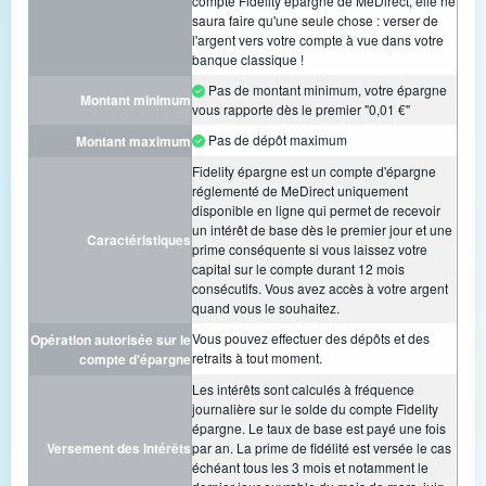
compte Fidelity épargne de MeDirect, elle ne
saura faire qu'une seule chose : verser de
l'argent vers votre compte à vue dans votre
banque classique !
Pas de montant minimum, votre épargne
Montant minimum
vous rapporte dès le premier "0,01 €"
Pas de dépôt maximum
Montant maximum
Fidelity épargne est un compte d'épargne
réglementé de MeDirect uniquement
disponible en ligne qui permet de recevoir
un intérêt de base dès le premier jour et une
Caractéristiques
prime conséquente si vous laissez votre
capital sur le compte durant 12 mois
consécutifs. Vous avez accès à votre argent
quand vous le souhaitez.
Vous pouvez effectuer des dépôts et des
Opération autorisée sur le
retraits à tout moment.
compte d'épargne
Les intérêts sont calculés à fréquence
journalière sur le solde du compte Fidelity
épargne. Le taux de base est payé une fois
Versement des intérêts
par an. La prime de fidélité est versée le cas
échéant tous les 3 mois et notamment le