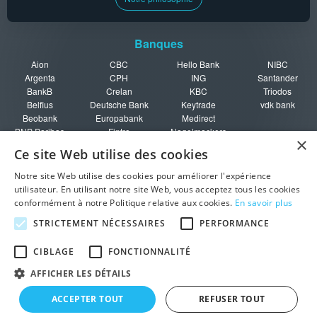
Banques
Aion
CBC
Hello Bank
NIBC
Argenta
CPH
ING
Santander
BankB
Crelan
KBC
Triodos
Belfius
Deutsche Bank
Keytrade
vdk bank
Beobank
Europabank
Medirect
BNP Paribas
Fintro
Nagelmackers
×
Fortis
Ce site Web utilise des cookies
Guide
Notre site Web utilise des cookies pour améliorer l'expérience
utilisateur. En utilisant notre site Web, vous acceptez tous les cookies
Rating des
Fiscalité
Ouvrir un
Fonds de
conformément à notre Politique relative aux cookies.
En savoir plus
banques
épargne
compte
protection en
Garanties
Pièges à éviter
Doublez vos
Belgique
STRICTEMENT NÉCESSAIRES
PERFORMANCE
bancaires
intérêts
CIBLAGE
FONCTIONNALITÉ
• Trouvez le meilleur livret
© 2026 Meilleur-Taux-Epargne.be
AFFICHER LES DÉTAILS
d'épargne en Belgique grâce à notre comparateur en ligne !
|
|
|
|
|
A propos
FAQ
Plan du site
Mentions légales
Annoncer sur ce site
ACCEPTER TOUT
REFUSER TOUT
Cookies