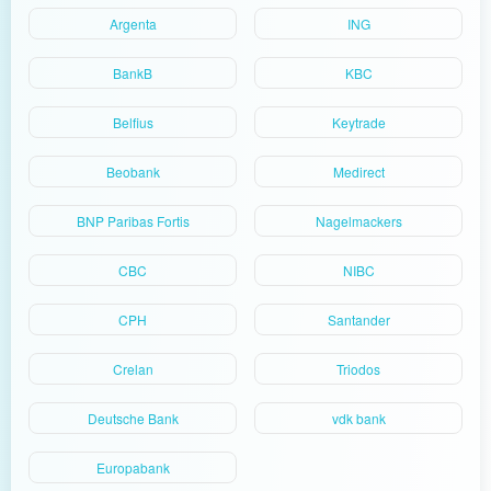
Argenta
ING
BankB
KBC
Belfius
Keytrade
Beobank
Medirect
BNP Paribas Fortis
Nagelmackers
CBC
NIBC
CPH
Santander
Crelan
Triodos
Deutsche Bank
vdk bank
Europabank