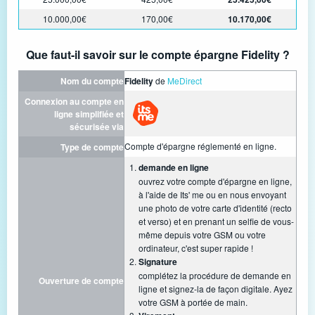
10.000,00€
170,00€
10.170,00€
Que faut-il savoir sur le compte épargne Fidelity ?
Nom du compte
Fidelity
de
MeDirect
Connexion au compte en
ligne simplifiée et
sécurisée via
Compte d'épargne réglementé en ligne.
Type de compte
demande en ligne
ouvrez votre compte d'épargne en ligne,
à l'aide de Its' me ou en nous envoyant
une photo de votre carte d'identité (recto
et verso) et en prenant un selfie de vous-
même depuis votre GSM ou votre
ordinateur, c'est super rapide !
Signature
complétez la procédure de demande en
Ouverture de compte
ligne et signez-la de façon digitale. Ayez
votre GSM à portée de main.