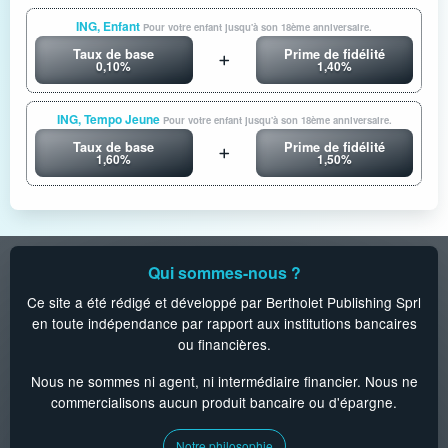
ING, Enfant
Pour votre enfant jusqu'à son 18ème anniversaire.
Taux de base
Prime de fidélité
0,10%
1,40%
ING, Tempo Jeune
Pour votre enfant jusqu'à son 18ème anniversaire.
Taux de base
Prime de fidélité
1,60%
1,50%
Qui sommes-nous ?
Ce site a été rédigé et développé par Bertholet Publishing Sprl
en toute indépendance par rapport aux institutions bancaires
ou financières.
Nous ne sommes ni agent, ni intermédiaire financier. Nous ne
commercialisons aucun produit bancaire ou d'épargne.
Notre philosophie