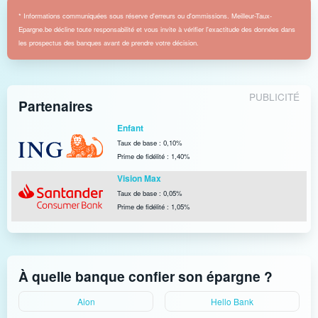
* Informations communiquées sous réserve d'erreurs ou d'ommissions. Meilleur-Taux-
Epargne.be décline toute responsabilité et vous invite à vérifier l'exactitude des données dans
les prospectus des banques avant de prendre votre décision.
PUBLICITÉ
Partenaires
Enfant
Taux de base : 0,10%
Prime de fidélité : 1,40%
Vision Max
Taux de base : 0,05%
Prime de fidélité : 1,05%
À quelle banque confier son épargne ?
Aion
Hello Bank